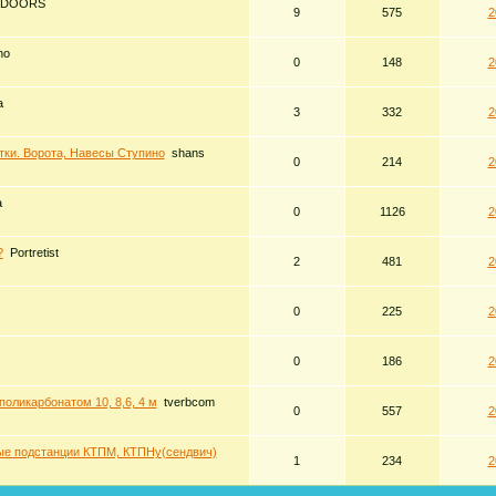
BDOORS
9
575
2
no
0
148
2
a
3
332
2
тки. Ворота, Навесы Ступино
shans
0
214
2
а
0
1126
2
?
Portretist
2
481
2
0
225
2
0
186
2
поликарбонатом 10, 8,6, 4 м
tverbcom
0
557
2
е подстанции КТПМ, КТПНу(сендвич)
1
234
2