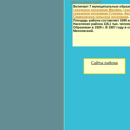
навести мышь сюда!
Включает 7 муниципальных образ
городское поселение Жилёво
,
гор
городское поселение Ступино
,
Акс
Семёновское сельское поселение
.
Площадь района составляет 1690 к
Население района 118,1 тыс. челове
Образован в 1929 г. В 1957 году в 
Михневский.
Сайты района