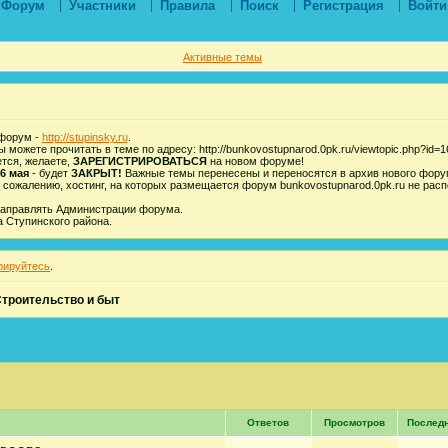
Форум
Участники
Правила
Поиск
Регистрация
Войти
Активные темы
 форум -
http://stupinsky.ru
.
можете прочитать в теме по адресу: http://bunkovostupnarod.0pk.ru/viewtopic.php?id=
ется, желаете,
ЗАРЕГИСТРИРОВАТЬСЯ
на новом форуме!
6 мая
- будет
ЗАКРЫТ!
Важные темы перенесены и переносятся в архив нового фору
 сожалению, хостинг, на которых размещается форум bunkovostupnarod.0pk.ru не рас
направлять Администрации форума.
 Ступинского района.
рируйтесь
.
троительство и быт
Ответов
Просмотров
Послед