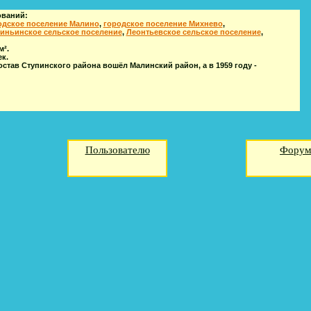
ований:
одское поселение Малино
,
городское поселение Михнево
,
иньинское сельское поселение
,
Леонтьевское сельское поселение
,
м².
к.
состав Ступинского района вошёл Малинский район, а в 1959 году -
Пользователю
Фору