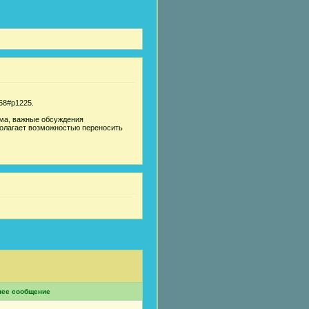
168#p1225.
ма, важные обсуждения
полагает возможностью переносить
нее сообщение