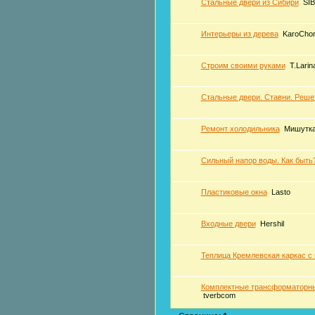
Стальные двери из Сибири
SI
Интерьеры из дерева
KaroCho
Строим своими руками
T.Larin
Стальные двери. Ставни. Реше
Ремонт холодильника
Мишутк
Сильный напор воды. Как быть
Пластиковые окна
Lasto
Входные двери
Hershil
Теплица Кремлевская каркас с 
Комплектные трансформаторны
tverbcom