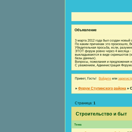
Объявление
3 марта 2012 года был создан новый
По каким причинам это произошло, Вы 
Убедительная просьба, если, разуме
ЭТОТ форум ровно через 4 месяца -
выкладываются в виде скриншотов (к
базы данных).
Вопросы, пожелания и предложения 
С уважением, Администрация Форума
Привет, Гость!
Войдите
или
зарегист
»
Форум Ступинского района
»
С
Страница:
1
Строительство и быт
Тема