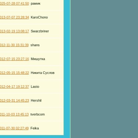
025-07-28 07:41:50
рамик
013-07-07 23:28:34
KaroChono
013-02-19 13:08:17
Swarzbriner
012-11-30 15:31:39
shans
012-07-15 23:27:16
Мишутка
012-05-15 15:48:22
Никита Суслов
012-04-17 19:12:37
Lasto
012-03-31 14:45:23
Hershil
011-10-03 13:45:13
tverbcom
011-07-30 02:27:49
Feika