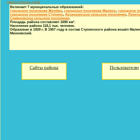
навести мышь сюда!
Включает 7 муниципальных образований:
городское поселение Жилёво
,
городское поселение Малино
,
городское п
городское поселение Ступино
,
Аксиньинское сельское поселение
,
Леонть
Семёновское сельское поселение
.
Площадь района составляет 1690 км².
Население района 118,1 тыс. человек.
Образован в 1929 г. В 1957 году в состав Ступинского района вошёл Малинс
Михневский.
Сайты района
Пользователю