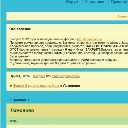
Форум
Участники
Правила
Активн
Объявление
3 марта 2012 года был создан новый форум -
http://stupinsky.ru
.
По каким причинам это произошло, Вы можете прочитать в теме по адресу: http:/
Убедительная просьба, если, разумеется, желаете,
ЗАРЕГИСТРИРОВАТЬСЯ
на
ЭТОТ форум ровно через 4 месяца -
6 мая
- будет
ЗАКРЫТ!
Важные темы пере
выкладываются в виде скриншотов (к сожалению, хостинг, на которых размеща
базы данных).
Вопросы, пожелания и предложения направлять Администрации форума.
С уважением, Администрация Форума Ступинского района.
Привет, Гость!
Войдите
или
зарегистрируйтесь
.
»
Форум Ступинского района
»
Ламоново
Страница:
1
Ламоново
Тема