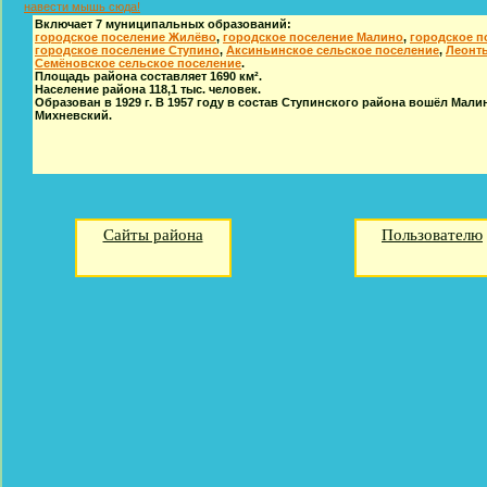
навести мышь сюда!
Включает 7 муниципальных образований:
городское поселение Жилёво
,
городское поселение Малино
,
городское п
городское поселение Ступино
,
Аксиньинское сельское поселение
,
Леонть
Семёновское сельское поселение
.
Площадь района составляет 1690 км².
Население района 118,1 тыс. человек.
Образован в 1929 г. В 1957 году в состав Ступинского района вошёл Малинс
Михневский.
Сайты района
Пользователю