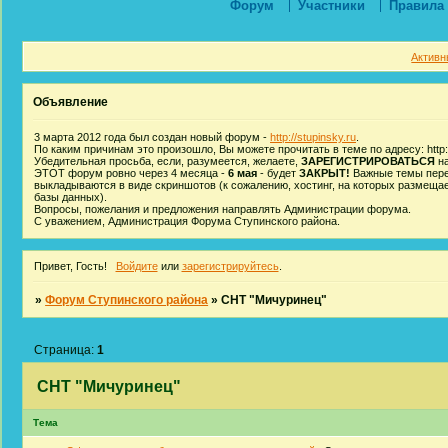
Форум
Участники
Правила
Активн
Объявление
3 марта 2012 года был создан новый форум -
http://stupinsky.ru
.
По каким причинам это произошло, Вы можете прочитать в теме по адресу: http:/
Убедительная просьба, если, разумеется, желаете,
ЗАРЕГИСТРИРОВАТЬСЯ
на
ЭТОТ форум ровно через 4 месяца -
6 мая
- будет
ЗАКРЫТ!
Важные темы пере
выкладываются в виде скриншотов (к сожалению, хостинг, на которых размеща
базы данных).
Вопросы, пожелания и предложения направлять Администрации форума.
С уважением, Администрация Форума Ступинского района.
Привет, Гость!
Войдите
или
зарегистрируйтесь
.
»
Форум Ступинского района
»
СНТ "Мичуринец"
Страница:
1
СНТ "Мичуринец"
Тема