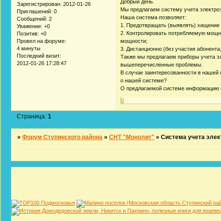
Добрый день.
Зарегистрирован
: 2012-01-26
Мы предлагаем систему учета электроэ
Приглашений:
0
Наша система позволяет:
Сообщений:
2
1. Предотвращать (выявлять) хищение 
Уважение:
+0
2. Контролировать потребляемую мощн
Позитив:
+0
мощности;
Провел на форуме:
4 минуты
3. Дистанционно (без участия абонента
Последний визит:
Также мы предлагаем приборы учета эл
2012-01-26 17:28:47
вышеперечисленные проблемы.
В случае заинтересованности в нашей 
о нашей системе?
О предлагаемой системе информацию мож
0
Страница:
1
»
Форум Ступинского района
»
СНТ "Монолит"
»
Система учета элек