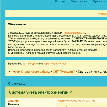
Форум
Участники
Правила
Активн
Объявление
3 марта 2012 года был создан новый форум -
http://stupinsky.ru
.
По каким причинам это произошло, Вы можете прочитать в теме по адресу: http:/
Убедительная просьба, если, разумеется, желаете,
ЗАРЕГИСТРИРОВАТЬСЯ
на
ЭТОТ форум ровно через 4 месяца -
6 мая
- будет
ЗАКРЫТ!
Важные темы пере
выкладываются в виде скриншотов (к сожалению, хостинг, на которых размеща
базы данных).
Вопросы, пожелания и предложения направлять Администрации форума.
С уважением, Администрация Форума Ступинского района.
Привет, Гость!
Войдите
или
зарегистрируйтесь
.
»
Форум Ступинского района
»
СНТ "Монолит"
»
Система учета элек
Страница:
1
Система учета электроэнергии <
zinandr
Поделиться
2012-01-26 17:27:59
Новичок