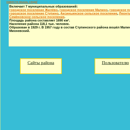
навести мышь сюда!
Включает 7 муниципальных образований:
городское поселение Жилёво
,
городское поселение Малино
,
городское п
городское поселение Ступино
,
Аксиньинское сельское поселение
,
Леонть
Семёновское сельское поселение
.
Площадь района составляет 1690 км².
Население района 118,1 тыс. человек.
Образован в 1929 г. В 1957 году в состав Ступинского района вошёл Малинс
Михневский.
Сайты района
Пользователю