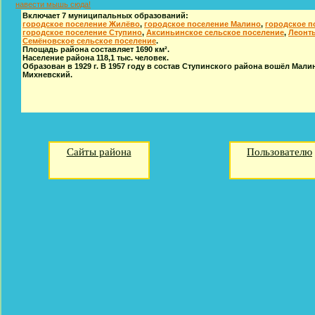
навести мышь сюда!
Включает 7 муниципальных образований:
городское поселение Жилёво
,
городское поселение Малино
,
городское п
городское поселение Ступино
,
Аксиньинское сельское поселение
,
Леонть
Семёновское сельское поселение
.
Площадь района составляет 1690 км².
Население района 118,1 тыс. человек.
Образован в 1929 г. В 1957 году в состав Ступинского района вошёл Малинс
Михневский.
Сайты района
Пользователю