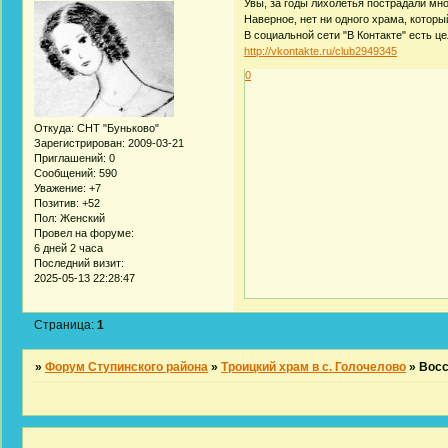
Увы, за годы лихолетья пострадали мн
Наверное, нет ни одного храма, котор
В социальной сети "В Контакте" есть 
http://vkontakte.ru/club2949345
0
Откуда:
СНТ "Буньково"
Зарегистрирован
: 2009-03-21
Приглашений:
0
Сообщений:
590
Уважение:
+7
Позитив:
+52
Пол:
Женский
Провел на форуме:
6 дней 2 часа
Последний визит:
2025-05-13 22:28:47
Страница:
1
»
Форум Ступинского района
»
Троицкий храм в с. Голочелово
»
Восс