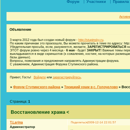
Форум
Участники
Правила
Активн
Объявление
3 марта 2012 года был создан новый форум -
http://stupinsky.ru
.
По каким причинам это произошло, Вы можете прочитать в теме по адресу: http:/
Убедительная просьба, если, разумеется, желаете,
ЗАРЕГИСТРИРОВАТЬСЯ
на
ЭТОТ форум ровно через 4 месяца -
6 мая
- будет
ЗАКРЫТ!
Важные темы пере
выкладываются в виде скриншотов (к сожалению, хостинг, на которых размеща
базы данных).
Вопросы, пожелания и предложения направлять Администрации форума.
С уважением, Администрация Форума Ступинского района.
Привет, Гость!
Войдите
или
зарегистрируйтесь
.
»
Форум Ступинского района
»
Троицкий храм в с. Голочелово
»
Восс
Страница:
1
Восстановление храма <
T.Larina
Поделиться
2009-12-14 22:01:57
Администратор